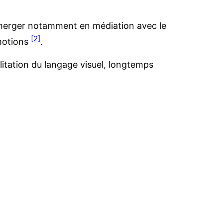
 émerger notamment en médiation avec le
[2]
émotions
.
ilitation du langage visuel, longtemps