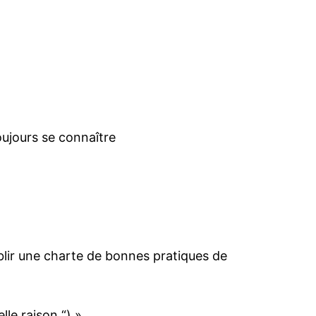
oujours se connaître
blir une charte de bonnes pratiques de
lle raison “) »