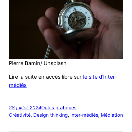
Pierre Bamin/ Unsplash
Lire la suite en accès libre sur
le site d’Inter-
médiés
28 juillet 2024
Outils pratiques
Créativité
, 
Design thinking
, 
Inter-médiés
, 
Médiation