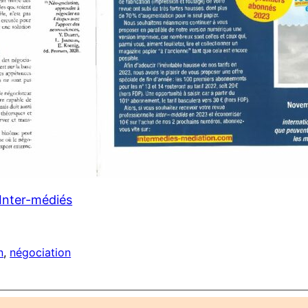
Inter-médiés
n
, 
négociation