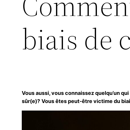
Comment 
biais de 
Vous aussi, vous connaissez quelqu’un qu
sûr(e)?
Vous êtes peut-être victime du bia