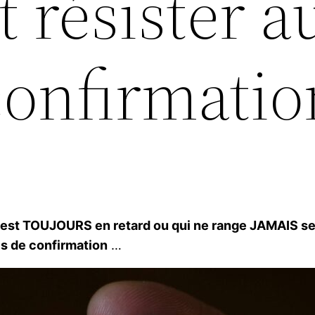
résister a
confirmatio
i est TOUJOURS en retard ou qui ne range JAMAIS s
is de confirmation
…